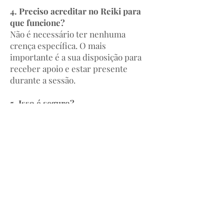
4. Preciso acreditar no Reiki para
que funcione?
Não é necessário ter nenhuma
crença específica. O mais
importante é a sua disposição para
receber apoio e estar presente
durante a sessão.
5. Isso é seguro?
Sim. O Reiki é uma modalidade
suave e não invasiva, criada para
promover o equilíbrio e a regulação.
Ele complementa, e não substitui, o
atendimento médico ou psicológico.
6. Como faço para agendar uma
sessão?
Clique no botão de reserva abaixo e
selecione Reiki Multidimensional na