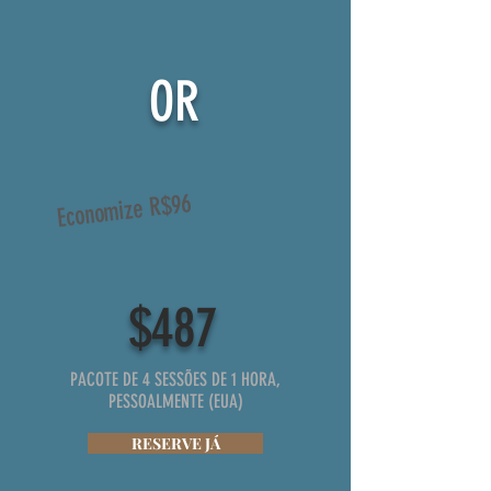
OR
Economize R$96
$487
PACOTE DE 4 SESSÕES DE 1 HORA,
PESSOALMENTE (EUA)
RESERVE JÁ